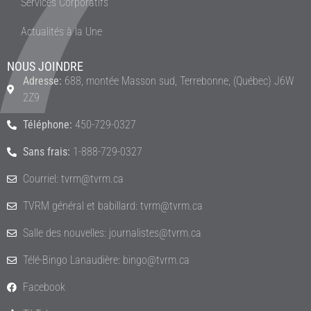
Services Corporatifs
Actualités à la Une
NOUS JOINDRE
Adresse:
688, montée Masson sud, Terrebonne, (Québec) J6W
2Z9
Téléphone:
450-729-0327
Sans frais:
1-888-729-0327
Courriel: tvrm@tvrm.ca
TVRM général et babillard: tvrm@tvrm.ca
Salle des nouvelles: journalistes@tvrm.ca
Télé-Bingo Lanaudière: bingo@tvrm.ca
Facebook