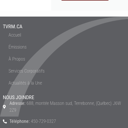
TVRM.CA
Accueil
Émissions
À Propos
Services Corporatifs
Actualités à la Une
NOUS JOINDRE
Adresse:
688, montée Masson sud, Terrebonne, (Québec) J6W
2Z9
Téléphone:
450-729-0327