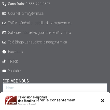
Sans frais:
1-888-729-0327
Courriel: tvrm@tvrm.ca
TVRM général et babillard: tvrm@tvrm.ca
Salle des nouvelles: journalistes@tvrm.ca
Télé-Bingo Lanaudière: bingo@tvrm.ca
Facebook
TikTok
Youtube
ÉCRIVEZ-NOUS
Gérer le consentement