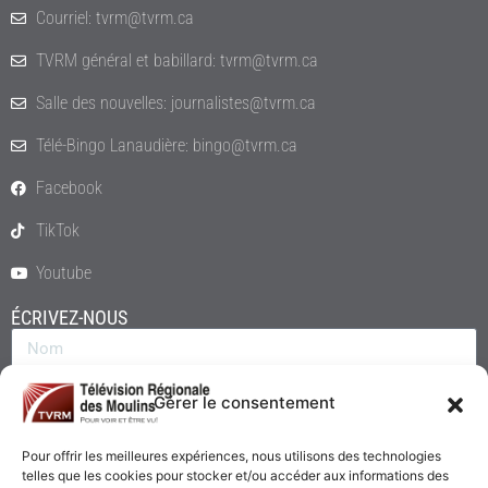
Courriel: tvrm@tvrm.ca
TVRM général et babillard: tvrm@tvrm.ca
Salle des nouvelles: journalistes@tvrm.ca
Télé-Bingo Lanaudière: bingo@tvrm.ca
Facebook
TikTok
Youtube
ÉCRIVEZ-NOUS
Gérer le consentement
Pour offrir les meilleures expériences, nous utilisons des technologies
telles que les cookies pour stocker et/ou accéder aux informations des