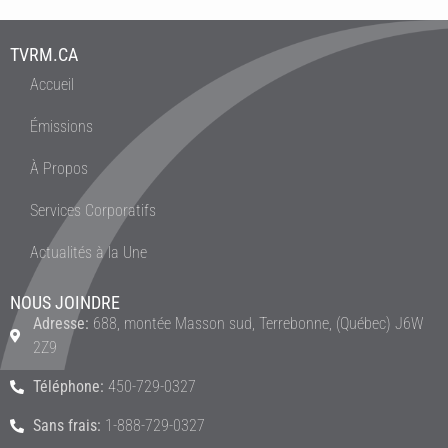
TVRM.CA
Accueil
Émissions
À Propos
Services Corporatifs
Actualités à la Une
NOUS JOINDRE
Adresse:
688, montée Masson sud, Terrebonne, (Québec) J6W
2Z9
Téléphone:
450-729-0327
Sans frais:
1-888-729-0327