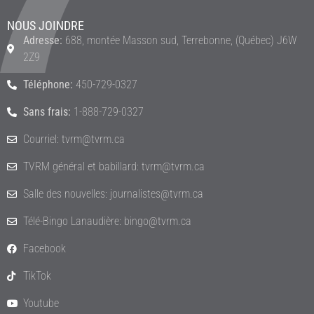
NOUS JOINDRE
Adresse:
688, montée Masson sud, Terrebonne, (Québec) J6W
2Z9
Téléphone:
450-729-0327
Sans frais:
1-888-729-0327
Courriel: tvrm@tvrm.ca
TVRM général et babillard: tvrm@tvrm.ca
Salle des nouvelles: journalistes@tvrm.ca
Télé-Bingo Lanaudière: bingo@tvrm.ca
Facebook
TikTok
Youtube