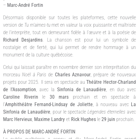
–
Marc-André Fortin
Désormais disponible sur toutes les plateformes, cette nouvelle
version de
Tu m’aimes-tu
met en valeur la voix puissante et maîtrisée
de l’interprète, tout en demeurant fidèle à l’œuvre et à la poésie de
Richard Desjardins
. La chanson est pour lui un symbole de
nostalgie et de fierté, qui lui permet de rendre hommage à un
monument de la culture québécoise.
Celui qui laissait paraître en novembre dernier son interprétation du
morceau
Noël à Paris
de
Charles Aznavour
, prépare de nouveaux
projets pour 2025. Il sera en spectacle au
Théâtre Hector-Charland
de l’Assomption
, avec la
Sinfonia de Lanaudière
, en duo avec
Caroline Riverin
le
30 mars
prochain et en spectacle à
l’
Amphithéâtre Fernand-Lindsay de Joliette
, à nouveau avec
La
Sinfonia de Lanaudière
, pour le spectacle
Légendes éternelles
avec
Marc Hervieux
,
Maxime Landry
et
Rick Hughes
le
29 juin
prochain.
À PROPOS DE MARC-ANDRÉ FORTIN