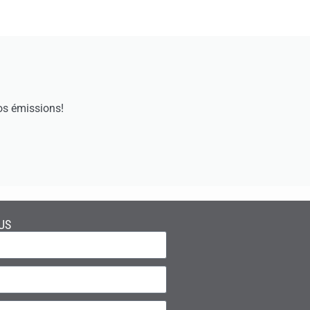
os émissions!
US