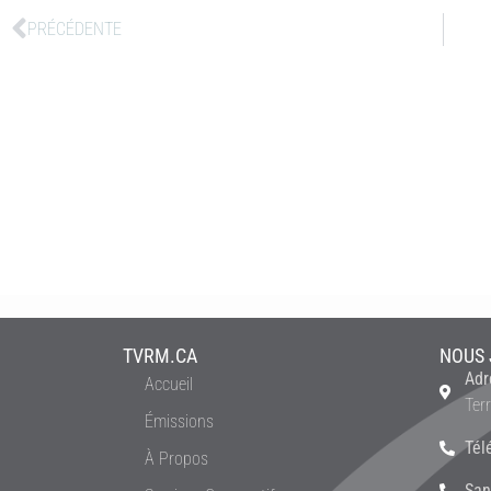
PRÉCÉDENTE
TVRM.CA
NOUS 
Adr
Accueil
Ter
Émissions
Tél
À Propos
San