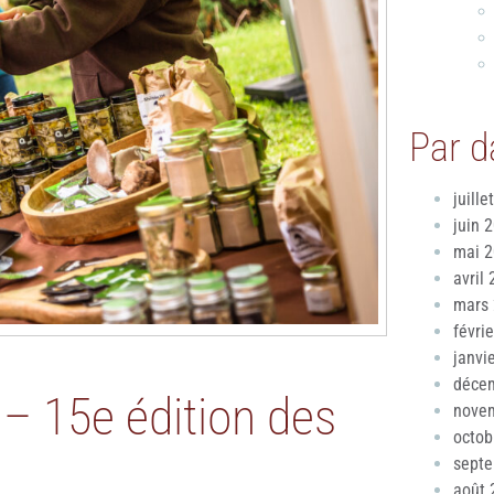
Par d
juille
juin 
mai 
avril
mars
févri
janvi
déce
– 15e édition des
nove
octob
sept
août 