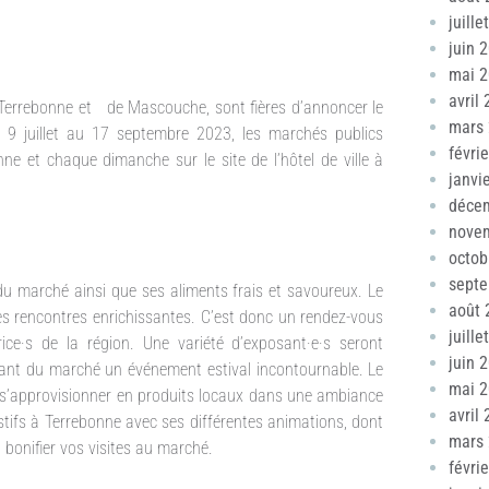
juille
juin 
mai 
avril
 Terrebonne et de Mascouche, sont fières d’annoncer le
mars
 9 juillet au 17 septembre 2023, les marchés publics
févri
 et chaque dimanche sur le site de l’hôtel de ville à
janvi
déce
nove
octob
sept
du marché ainsi que ses aliments frais et savoureux. Le
août 
 les rencontres enrichissantes. C’est donc un rendez-vous
juille
rice·s de la région. Une variété d’exposant·e·s seront
juin 
aisant du marché un événement estival incontournable. Le
mai 
 s’approvisionner en produits locaux dans une ambiance
avril
estifs à Terrebonne avec ses différentes animations, dont
mars
onifier vos visites au marché.
févri