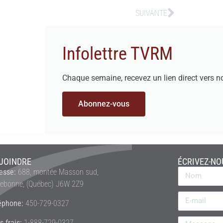
SUIVANTE
Infolettre TVRM
Chaque semaine, recevez un lien direct vers n
Abonnez-vous
JOINDRE
ÉCRIVEZ-NO
esse:
688, montée Masson sud,
rebonne, (Québec) J6W 2Z9
éphone:
450-729-0327
s frais:
1-888-729-0327