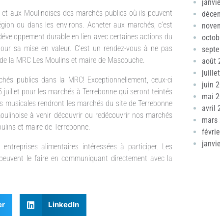
janvi
s et aux Moulinoises des marchés publics où ils peuvent
déce
égion ou dans les environs. Acheter aux marchés, c’est
nove
e développement durable en lien avec certaines actions du
octob
our sa mise en valeur. C’est un rendez-vous à ne pas
sept
t de la MRC Les Moulins et maire de Mascouche.
août 
juille
hés publics dans la MRC! Exceptionnellement, ceux-ci
juin 
 juillet pour les marchés à Terrebonne qui seront teintés
mai 
es musicales rendront les marchés du site de Terrebonne
avril
 moulinoise à venir découvrir ou redécouvrir nos marchés
mars
oulins et maire de Terrebonne.
févri
janvi
 entreprises alimentaires intéressées à participer. Les
pe peuvent le faire en communiquant directement avec la
er
LinkedIn