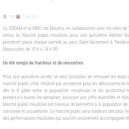
TVRM
12 juin 2023
La SODAM et la MRC Les Moulins, en collaboration avec les villes de
retour du Marché public moulinois pour une quinzième édition! Du
prendront place chaque samedi au parc Saint-Sacrement à Terrebonne
Mascouche, de 10 h à 14 h 30.
Un été rempli de fraicheur et de rencontres
Pour une quinzième année, ce sera l’occasion de retrouver les étals 
marché public, c’est l’endroit par excellence pour les découvertes et
dès le 9 juillet entre la population moulinoise et les producteur·t
présent·e·s toutes les semaines, assurant une offre diversifiée et f
Marché public moulinois est heureux de permettre à la population de
conviviale et accueillante. Le marché public sera d’ailleurs des plus f
des performances musicales qui sauront assurément accompagner et b