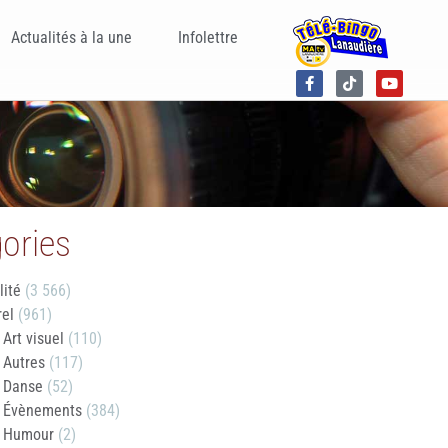
Actualités à la une
Infolettre
ories
lité
(3 566)
rel
(961)
Art visuel
(110)
Autres
(117)
Danse
(52)
Évènements
(384)
Humour
(2)