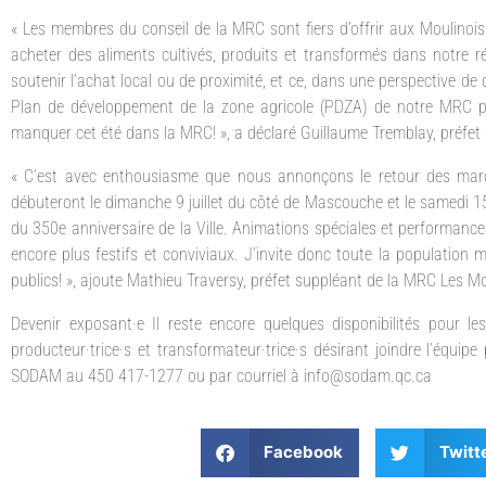
« Les membres du conseil de la MRC sont fiers d’offrir aux Moulinoi
acheter des aliments cultivés, produits et transformés dans notre r
soutenir l’achat local ou de proximité, et ce, dans une perspective d
Plan de développement de la zone agricole (PDZA) de notre MRC p
manquer cet été dans la MRC! », a déclaré Guillaume Tremblay, préfe
« C’est avec enthousiasme que nous annonçons le retour des marc
débuteront le dimanche 9 juillet du côté de Mascouche et le samedi 15
du 350e anniversaire de la Ville. Animations spéciales et performanc
encore plus festifs et conviviaux. J’invite donc toute la population
publics! », ajoute Mathieu Traversy, préfet suppléant de la MRC Les M
Devenir exposant·e Il reste encore quelques disponibilités pour les
producteur·trice·s et transformateur·trice·s désirant joindre l’équi
SODAM au 450 417-1277 ou par courriel à info@sodam.qc.ca
Facebook
Twitt