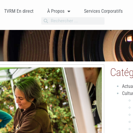
TVRM En direct
À Propos
Services Corporatifs
Catég
Actua
Cultu