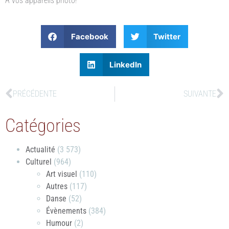
À vos appareils photo!
Facebook
Twitter
LinkedIn
PRÉCÉDENTE
SUIVANTE
Catégories
Actualité
(3 573)
Culturel
(964)
Art visuel
(110)
Autres
(117)
Danse
(52)
Évènements
(384)
Humour
(2)