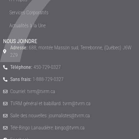
Services Corporatifs
Actualités à la Une
NOUS JOINDRE
Adresse:
688, montée Masson sud, Terrebonne, (Québec) J6W
2Z9
Téléphone:
450-729-0327
Sans frais:
1-888-729-0327
Courriel: tvrm@tvrm.ca
TVRM général et babillard: tvrm@tvrm.ca
Salle des nouvelles: journalistes@tvrm.ca
Télé-Bingo Lanaudière: bingo@tvrm.ca