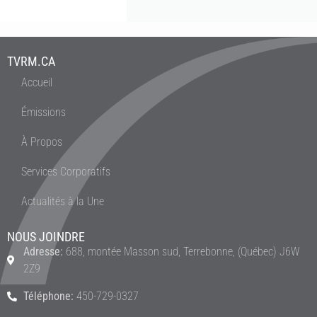
TVRM.CA
Accueil
Émissions
À Propos
Services Corporatifs
Actualités à la Une
NOUS JOINDRE
Adresse:
688, montée Masson sud, Terrebonne, (Québec) J6W
2Z9
Téléphone:
450-729-0327