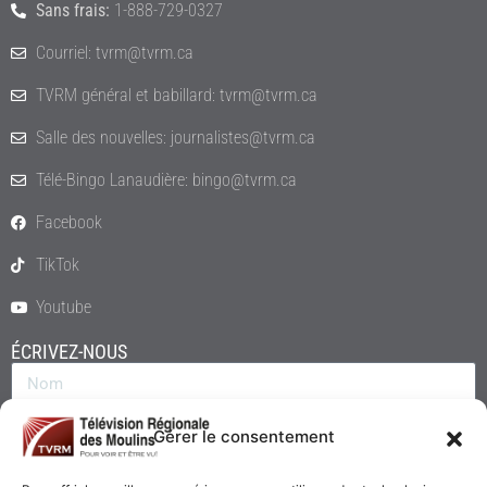
Sans frais:
1-888-729-0327
Courriel: tvrm@tvrm.ca
TVRM général et babillard: tvrm@tvrm.ca
Salle des nouvelles: journalistes@tvrm.ca
Télé-Bingo Lanaudière: bingo@tvrm.ca
Facebook
TikTok
Youtube
ÉCRIVEZ-NOUS
Gérer le consentement