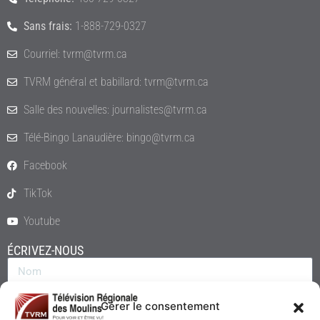
Sans frais:
1-888-729-0327
Courriel: tvrm@tvrm.ca
TVRM général et babillard: tvrm@tvrm.ca
Salle des nouvelles: journalistes@tvrm.ca
Télé-Bingo Lanaudière: bingo@tvrm.ca
Facebook
TikTok
Youtube
ÉCRIVEZ-NOUS
Gérer le consentement