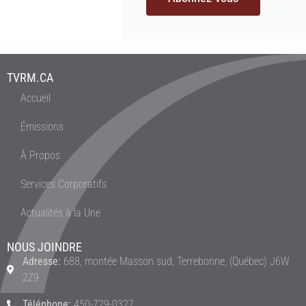
TVRM.CA
Accueil
Émissions
À Propos
Services Corporatifs
Actualités à la Une
NOUS JOINDRE
Adresse:
688, montée Masson sud, Terrebonne, (Québec) J6W
2Z9
Téléphone:
450-729-0327