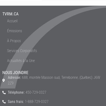
TVRM.CA
Accueil
Émissions
À Propos
Services Corporatifs
Actualités à la Une
NOUS JOINDRE
Adresse:
688, montée Masson sud, Terrebonne, (Québec) J6W
2Z9
Téléphone:
450-729-0327
Sans frais:
1-888-729-0327