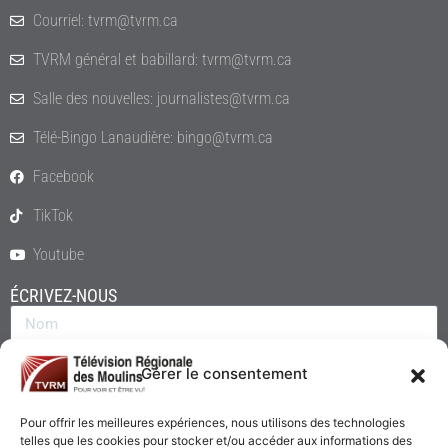
Courriel: tvrm@tvrm.ca
TVRM général et babillard: tvrm@tvrm.ca
Salle des nouvelles: journalistes@tvrm.ca
Télé-Bingo Lanaudière: bingo@tvrm.ca
Facebook
TikTok
Youtube
ÉCRIVEZ-NOUS
Gérer le consentement
Pour offrir les meilleures expériences, nous utilisons des technologies
telles que les cookies pour stocker et/ou accéder aux informations des