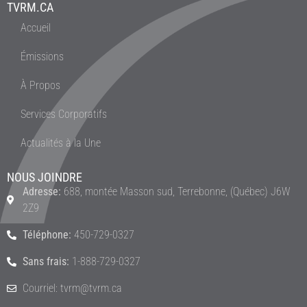
TVRM.CA
Accueil
Émissions
À Propos
Services Corporatifs
Actualités à la Une
NOUS JOINDRE
Adresse:
688, montée Masson sud, Terrebonne, (Québec) J6W
2Z9
Téléphone:
450-729-0327
Sans frais:
1-888-729-0327
Courriel: tvrm@tvrm.ca