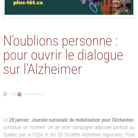
N’oublions personne :
pour ouvrir le dialogue
sur l’Alzheimer
TVRM
14 janvier 2026
Le
28 janvier
,
Journée nationale de mobilisation pour l’Alzheimer
,
constitue un moment clé de cette campagne déployée partout au
Québec par la FQSA et les 20 Sociétés Alzheimer régionales. Pour