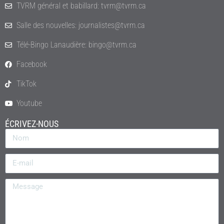
TVRM général et babillard: tvrm@tvrm.ca
Salle des nouvelles: journalistes@tvrm.ca
Télé-Bingo Lanaudière: bingo@tvrm.ca
Facebook
TikTok
Youtube
ÉCRIVEZ-NOUS