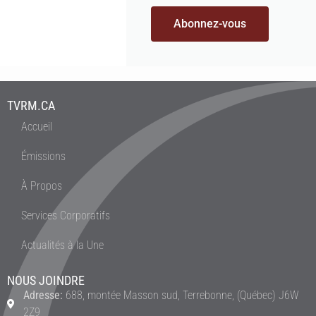
Abonnez-vous
TVRM.CA
Accueil
Émissions
À Propos
Services Corporatifs
Actualités à la Une
NOUS JOINDRE
Adresse:
688, montée Masson sud, Terrebonne, (Québec) J6W
2Z9