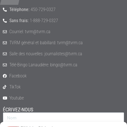
Téléphone:
450-729-0327
Sans frais:
1-888-729-0327
Courriel: tvrm@tvrm.ca
TVRM général et babillard: tvrm@tvrm.ca
Salle des nouvelles: journalistes@tvrm.ca
Télé-Bingo Lanaudière: bingo@tvrm.ca
Facebook
TikTok
Youtube
ÉCRIVEZ-NOUS