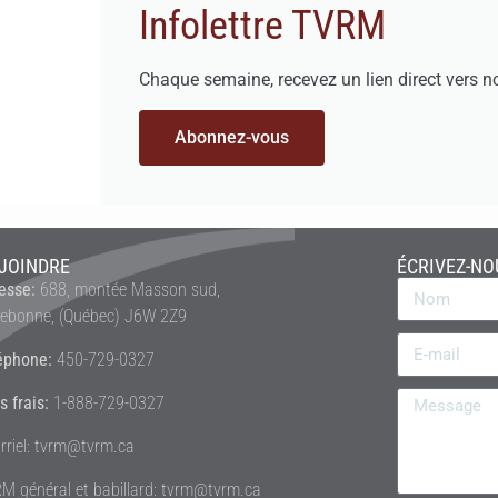
Infolettre TVRM
Chaque semaine, recevez un lien direct vers n
Abonnez-vous
JOINDRE
ÉCRIVEZ-NO
esse:
688, montée Masson sud,
rebonne, (Québec) J6W 2Z9
éphone:
450-729-0327
s frais:
1-888-729-0327
rriel: tvrm@tvrm.ca
M général et babillard: tvrm@tvrm.ca