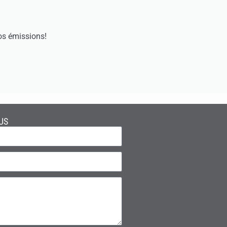
os émissions!
US