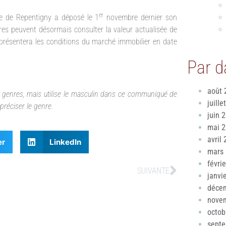
er
lle de Repentigny a déposé le 1
novembre dernier son
res peuvent désormais consulter la valeur actualisée de
présentera les conditions du marché immobilier en date
Par d
août 
es genres, mais utilise le masculin dans ce communiqué de
juille
 préciser le genre.
juin 
mai 
avril
er
LinkedIn
mars
févri
SUIVANTE
janvi
déce
nove
octob
sept