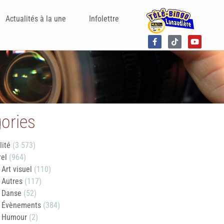
Actualités à la une
Infolettre
ories
lité
(3 573)
rel
(964)
Art visuel
(110)
Autres
(117)
Danse
(52)
Évènements
(384)
Humour
(2)