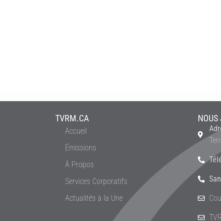
TVRM.CA
NOUS 
Adr
Accueil
Ter
Émissions
Tél
À Propos
San
Services Corporatifs
Actualités à la Une
Cou
TVR