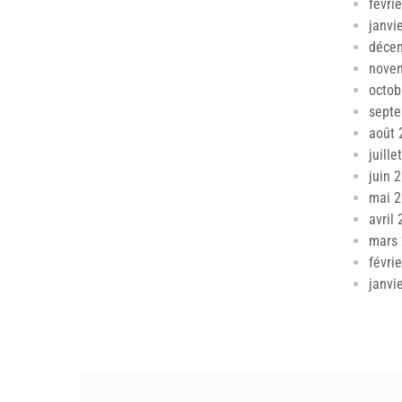
févri
janvi
déce
nove
octob
sept
août 
juille
juin 
mai 
avril
mars
févri
janvi