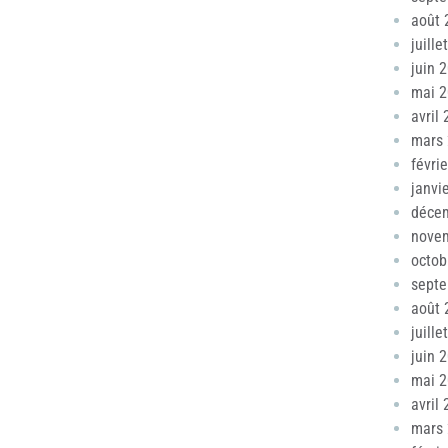
août 
juille
juin 
mai 
avril
mars
févri
janvi
déce
nove
octob
sept
août 
juille
juin 
mai 
avril
mars