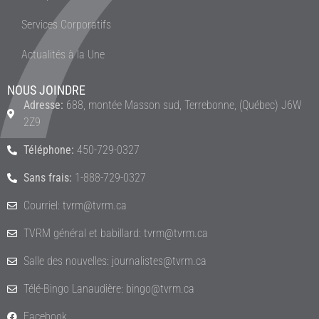
Services Corporatifs
Actualités à la Une
NOUS JOINDRE
Adresse:
688, montée Masson sud, Terrebonne, (Québec) J6W
2Z9
Téléphone:
450-729-0327
Sans frais:
1-888-729-0327
Courriel: tvrm@tvrm.ca
TVRM général et babillard: tvrm@tvrm.ca
Salle des nouvelles: journalistes@tvrm.ca
Télé-Bingo Lanaudière: bingo@tvrm.ca
Facebook