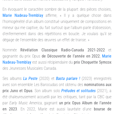
En évoquant le caractère sombre de la plupart des pièces choisies,
Marie Nadeau-Tremblay
affirme, « Il y a quelque chose dans
l’homogénéité d’un album constitué uniquement de compositions en
mineur qui me captive, du fait surtout que l’album parle d’obsession,
d’enfermement dans des répétitions en boucle. Je voulais qu’il se
dégage de l’ensemble des œuvres un effet de transe. »
Nommée
Révélation Classique Radio-Canada 2021-2022
et
gagnante du prix Opus
de Découverte de l’année en 2022
,
Marie
Nadeau-Tremblay
est aussi récipiendaire du
prix Choquette Symcox
des Jeunesses Musicales Canada.
Ses albums
La Peste
(2020) et
Basta parlare !
(2023) enregistrés
avec son ensemble Les Barocudas ont obtenu des
nominations aux
prix Juno et Opus
. Son album solo
Préludes et solitudes
(2021), a
été chaleureusement accueilli par les critiques, tant par la CBC que
par
Early Music America
, gagnant
un prix Opus Album de l’année
en 2023
. En 2022, Marie est aussi lauréate d’une
bourse de