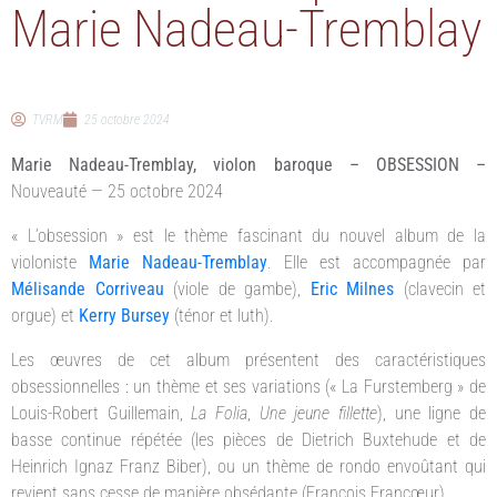
Marie Nadeau-Tremblay
TVRM
25 octobre 2024
Marie Nadeau-Tremblay, violon baroque – OBSESSION –
Nouveauté — 25 octobre 2024
« L’obsession » est le thème fascinant du nouvel album de la
violoniste
Marie Nadeau-Tremblay
. Elle est accompagnée par
Mélisande Corriveau
(viole de gambe),
Eric Milnes
(clavecin et
orgue) et
Kerry Bursey
(ténor et luth).
Les œuvres de cet album présentent des caractéristiques
obsessionnelles : un thème et ses variations (« La Furstemberg » de
Louis-Robert Guillemain,
La Folia
,
Une jeune fillette
), une ligne de
basse continue répétée (les pièces de Dietrich Buxtehude et de
Heinrich Ignaz Franz Biber), ou un thème de rondo envoûtant qui
revient sans cesse de manière obsédante (François Francœur).