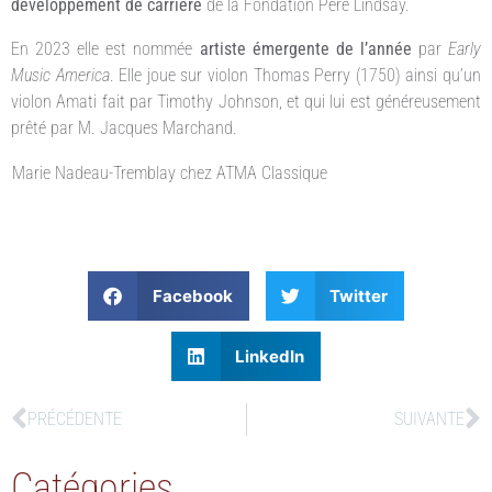
développement de carrière
de la Fondation Père Lindsay.
En 2023 elle est nommée
artiste émergente de l’année
par
Early
Music America
. Elle joue sur violon Thomas Perry (1750) ainsi qu’un
violon Amati fait par Timothy Johnson, et qui lui est généreusement
prêté par M. Jacques Marchand.
Marie Nadeau-Tremblay chez ATMA Classique
Facebook
Twitter
LinkedIn
PRÉCÉDENTE
SUIVANTE
Catégories