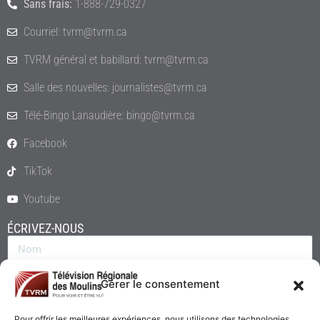
Sans frais:
1-888-729-0327
Courriel: tvrm@tvrm.ca
TVRM général et babillard: tvrm@tvrm.ca
Salle des nouvelles: journalistes@tvrm.ca
Télé-Bingo Lanaudière: bingo@tvrm.ca
Facebook
TikTok
Youtube
ÉCRIVEZ-NOUS
Gérer le consentement
Pour offrir les meilleures expériences, nous utilisons des technologies