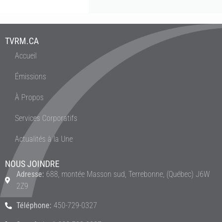
TVRM.CA
Accueil
Émissions
À Propos
Services Corporatifs
Actualités à la Une
NOUS JOINDRE
Adresse:
688, montée Masson sud, Terrebonne, (Québec) J6W
2Z9
Téléphone:
450-729-0327