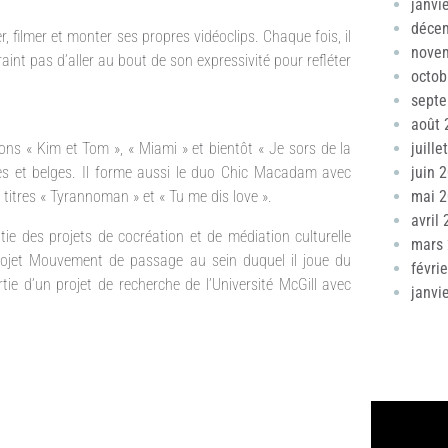
janvi
déce
r, filmer et monter ses propres vidéoclips. Chaque fois, il
nove
aint pas d’aller au bout de son expressivité pour refléter
octob
sept
août 
ons « Kim et Tom », « Miami » et bientôt « Je sors de la
juille
ses et belges. Il forme aussi le duo Chic Macadam avec
juin 
 titres « Tyrannoman » et « Tu me dis love ».
mai 
avril
itie des projets de cocréation et de médiation culturelle
mars
projet Mouvement de passage au sein duquel il joue du
févri
 d’un projet de recherche de l’Université McGill avec
janvi