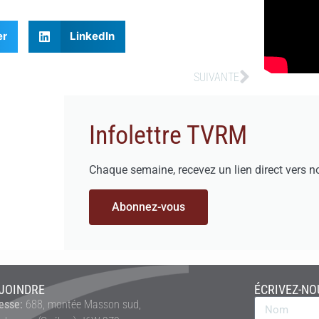
er
LinkedIn
SUIVANTE
Infolettre TVRM
Chaque semaine, recevez un lien direct vers n
Abonnez-vous
JOINDRE
ÉCRIVEZ-NO
esse:
688, montée Masson sud,