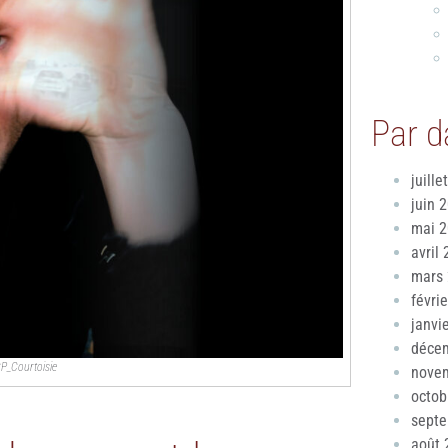
Par d
juille
juin 
mai 
avril
mars
févri
janvi
déce
CP_Courtoisie
nove
octob
sept
août 