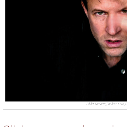
Olivier-Lamarre_Banlieue-nord_