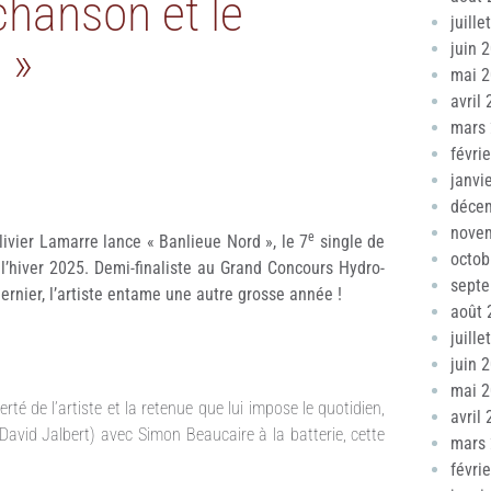
chanson et le
juille
 »
juin 
mai 
avril
mars
févri
janvi
déce
nove
e
livier Lamarre lance « Banlieue Nord », le 7
single de
octob
l’hiver 2025. Demi-finaliste au Grand Concours Hydro-
sept
rnier, l’artiste entame une autre grosse année !
août 
juille
juin 
mai 
é de l’artiste et la retenue que lui impose le quotidien,
avril
, David Jalbert) avec Simon Beaucaire à la batterie, cette
mars
févri