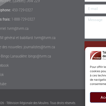
rebonne, (Québec) J6W 2Z9
éphone:
450-729-0327
s frais:
1-888-729-0327
rriel: tvrm@tvrm.ca
M général et babillard: tvrm@tvrm.ca
le des nouvelles: journalistes@tvrm.ca
é-Bingo Lanaudière: bingo@tvrm.ca
ebook
Pour offrir 
cookies pour
Tok
à ces techn
de navigatio
tube
consentement
Ac
26 - Télévision Régionale des Moulins. Tous droits réservés.