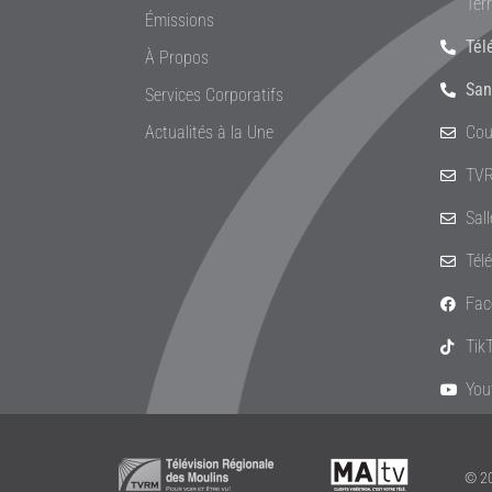
Ter
Émissions
Tél
À Propos
San
Services Corporatifs
Actualités à la Une
Cou
TVR
Sal
Tél
Fac
Tik
You
© 20