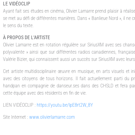
LE VIDÉOCLIP
Ayant fait ses études en cinéma, Olivier Lamarre prend plaisir à réalise
se met au défi de différentes manières. Dans « Banlieue Nord », il ne cr
le sens du texte.
À PROPOS DE L’ARTISTE
Olivier Lamarre est en rotation régulière sur SiriusXM avec ses chans
polyvalente » ainsi que sur différentes radios canadiennes, françai
Valérie Bizier, qui connaissent aussi un succès sur SiriusXM avec leurs
Cet artiste multidisciplinaire œuvre en musique, en arts visuels et in
avec des citoyens de tous horizons. Il fait actuellement parti du 
handpan en compagnie de danseur.ses dans des CHSLD et fera partie
cette équipe avec des résidents en fin de vie.
LIEN VIDÉOCLIP :
https://youtu.be/lpE8rt2W_8Y
Site Internet :
www.olivierlamarre.com