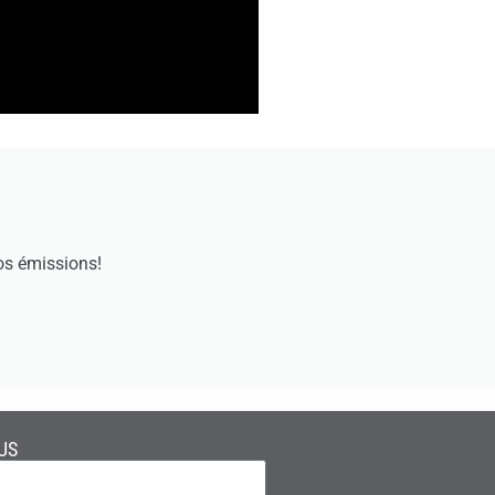
os émissions!
US