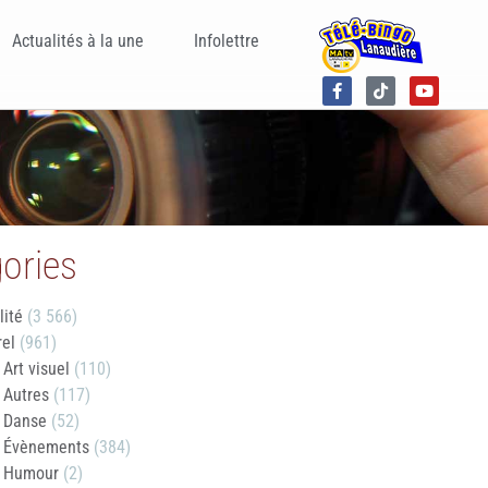
Actualités à la une
Infolettre
ories
lité
(3 566)
rel
(961)
Art visuel
(110)
Autres
(117)
Danse
(52)
Évènements
(384)
Humour
(2)