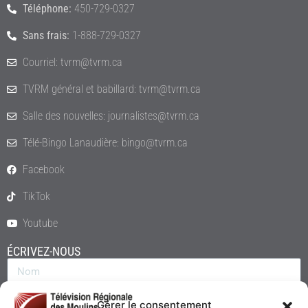
Téléphone:
450-729-0327
Sans frais:
1-888-729-0327
Courriel: tvrm@tvrm.ca
TVRM général et babillard: tvrm@tvrm.ca
Salle des nouvelles: journalistes@tvrm.ca
Télé-Bingo Lanaudière: bingo@tvrm.ca
Facebook
TikTok
Youtube
ÉCRIVEZ-NOUS
Gérer le consentement