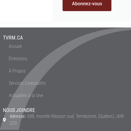
Abonnez-vous
TVRM.CA
Accueil
Émissions
À Propos
Services Corporatifs
Actualités à la Une
NOUS JOINDRE
Adresse:
688, montée Masson sud, Terrebonne, (Québec) J6W
2Z9