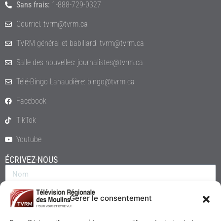
Sans frais:
1-888-729-0327
Courriel: tvrm@tvrm.ca
TVRM général et babillard: tvrm@tvrm.ca
Salle des nouvelles: journalistes@tvrm.ca
Télé-Bingo Lanaudière: bingo@tvrm.ca
Facebook
TikTok
Youtube
ÉCRIVEZ-NOUS
Gérer le consentement