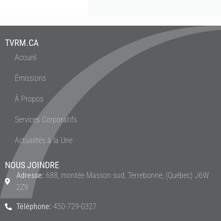
TVRM.CA
Accueil
Émissions
À Propos
Services Corporatifs
Actualités à la Une
NOUS JOINDRE
Adresse:
688, montée Masson sud, Terrebonne, (Québec) J6W
2Z9
Téléphone:
450-729-0327