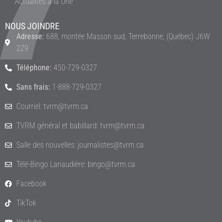
Actualités à la Une
NOUS JOINDRE
Adresse:
688, montée Masson sud, Terrebonne, (Québec) J6W
2Z9
Téléphone:
450-729-0327
Sans frais:
1-888-729-0327
Courriel: tvrm@tvrm.ca
TVRM général et babillard: tvrm@tvrm.ca
Salle des nouvelles: journalistes@tvrm.ca
Télé-Bingo Lanaudière: bingo@tvrm.ca
Facebook
TikTok