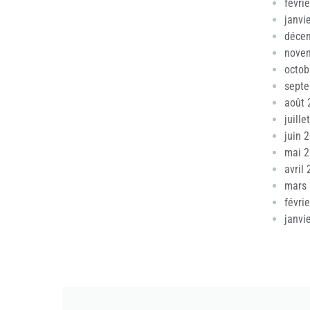
févri
janvi
déce
nove
octob
sept
août 
juille
juin 
mai 
avril
mars
févri
janvi