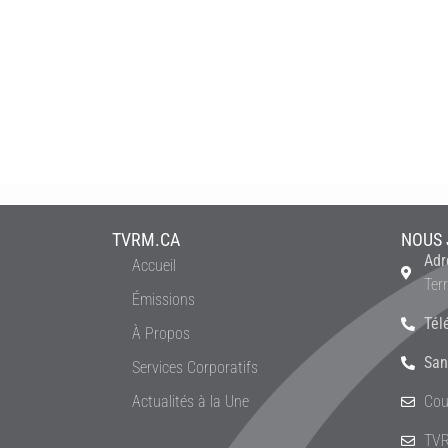
TVRM.CA
NOUS 
Adr
Accueil
Ter
Émissions
Tél
À Propos
San
Services Corporatifs
Actualités à la Une
Cou
TVR