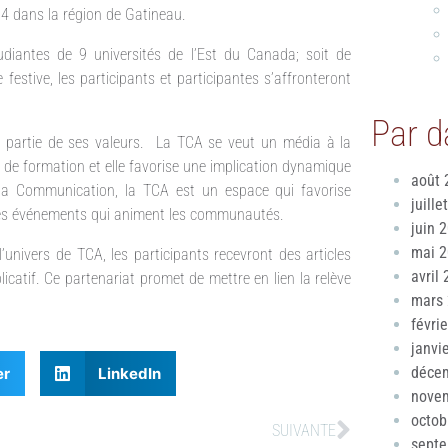
24 dans la région de Gatineau.
diantes de 9 universités de l’Est du Canada; soit de
estive, les participants et participantes s’affronteront
Par d
ait partie de ses valeurs. La TCA se veut un média à la
 de formation et elle favorise une implication dynamique
août 
la Communication, la TCA est un espace qui favorise
juille
et les événements qui animent les communautés.
juin 
mai 
l’univers de TCA, les participants recevront des articles
avril
icatif. Ce partenariat promet de mettre en lien la relève
mars
févri
janvi
déce
er
LinkedIn
nove
octob
SUIVANTE
sept