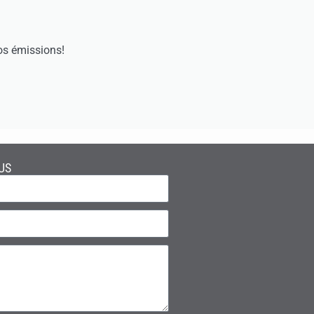
os émissions!
US