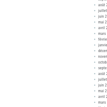
août 
juille
juin 
mai 
avril
mars
févri
janvi
déce
nove
octob
sept
août 
juille
juin 
mai 
avril
mars