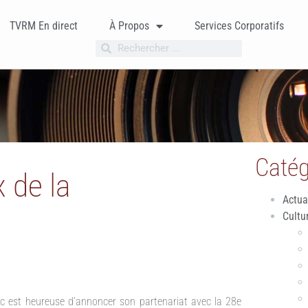
TVRM En direct
À Propos
Services Corporatifs
Catég
 de la
Actua
Cultu
 est heureuse d’annoncer son partenariat avec la 28e