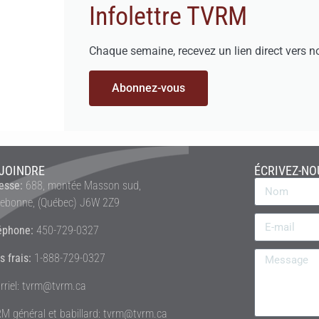
Infolettre TVRM
Chaque semaine, recevez un lien direct vers n
Abonnez-vous
JOINDRE
ÉCRIVEZ-NO
esse:
688, montée Masson sud,
rebonne, (Québec) J6W 2Z9
éphone:
450-729-0327
s frais:
1-888-729-0327
rriel: tvrm@tvrm.ca
M général et babillard: tvrm@tvrm.ca