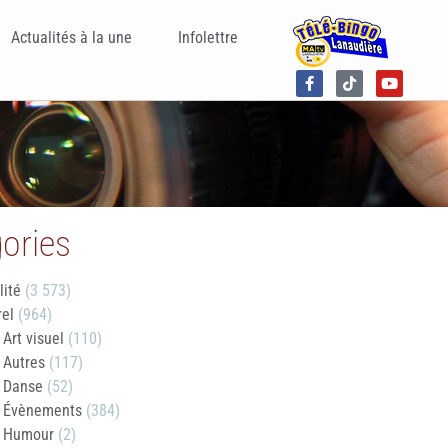
Actualités à la une
Infolettre
ories
lité
(3 573)
rel
(964)
Art visuel
(110)
Autres
(117)
Danse
(52)
Évènements
(384)
Humour
(2)