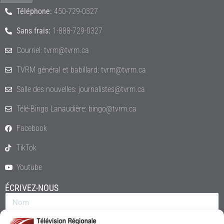
Téléphone:
450-729-0327
Sans frais:
1-888-729-0327
Courriel: tvrm@tvrm.ca
TVRM général et babillard: tvrm@tvrm.ca
Salle des nouvelles: journalistes@tvrm.ca
Télé-Bingo Lanaudière: bingo@tvrm.ca
Facebook
TikTok
Youtube
ÉCRIVEZ-NOUS