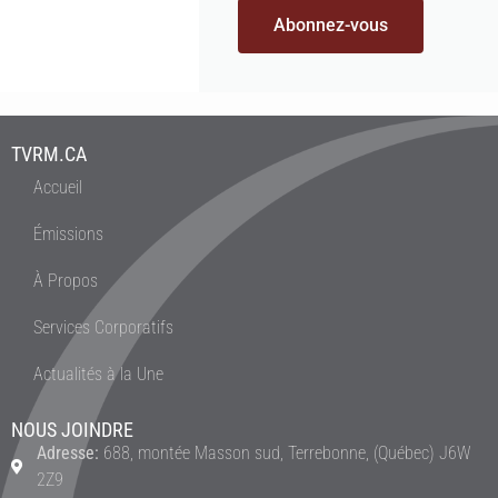
Abonnez-vous
TVRM.CA
Accueil
Émissions
À Propos
Services Corporatifs
Actualités à la Une
NOUS JOINDRE
Adresse:
688, montée Masson sud, Terrebonne, (Québec) J6W
2Z9