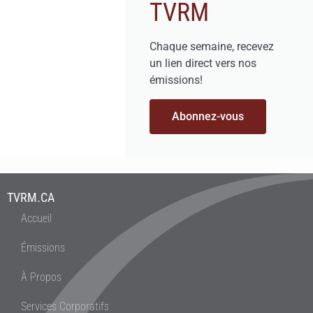
TVRM
Chaque semaine, recevez
un lien direct vers nos
émissions!
Abonnez-vous
TVRM.CA
Accueil
Émissions
À Propos
Services Corporatifs