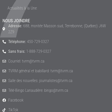
Actualités à la Une
NOUS JOINDRE
Adresse:
688, montée Masson sud, Terrebonne, (Québec) J6W
2Z9
Téléphone:
450-729-0327
Sans frais:
1-888-729-0327
Courriel: tvrm@tvrm.ca
TVRM général et babillard: tvrm@tvrm.ca
Salle des nouvelles: journalistes@tvrm.ca
Télé-Bingo Lanaudière: bingo@tvrm.ca
Facebook
TikTok