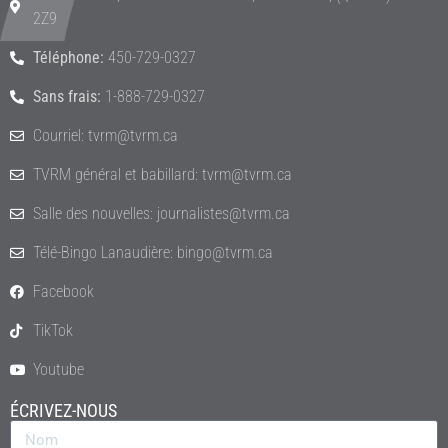
2Z9
Téléphone:
450-729-0327
Sans frais:
1-888-729-0327
Courriel: tvrm@tvrm.ca
TVRM général et babillard: tvrm@tvrm.ca
Salle des nouvelles: journalistes@tvrm.ca
Télé-Bingo Lanaudière: bingo@tvrm.ca
Facebook
TikTok
Youtube
ÉCRIVEZ-NOUS