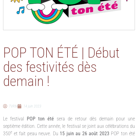
POP TON ÉTÉ | Début
des festivités dès
demain !
TVRM
14 juin 2023
Le festival
POP ton été
sera de retour dès demain pour une
septième édition. Cette année, le festival se joint aux célébrations du
e
350
et fait peau neuve. Du
15 juin au 26 août 2023
POP ton été