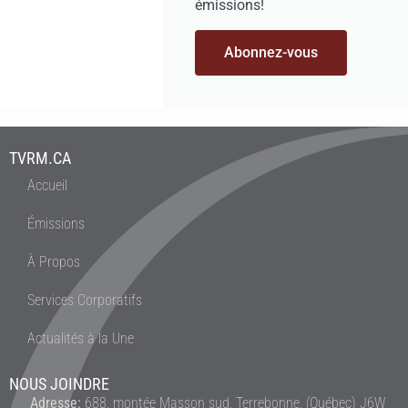
émissions!
Abonnez-vous
TVRM.CA
Accueil
Émissions
À Propos
Services Corporatifs
Actualités à la Une
NOUS JOINDRE
Adresse:
688, montée Masson sud, Terrebonne, (Québec) J6W