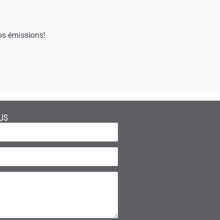
os émissions!
US