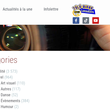
Actualités à la une
Infolettre
ories
lité
(3 573)
rel
(964)
Art visuel
(110)
Autres
(117)
Danse
(52)
Évènements
(384)
Humour
(2)