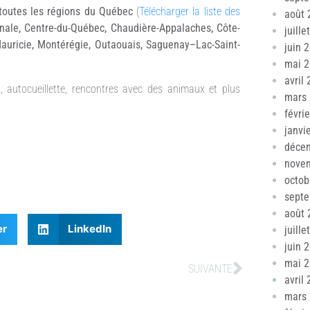
toutes les régions du Québec
(
Télécharger la liste des
août 
onale, Centre-du-Québec, Chaudière-Appalaches, Côte-
juille
Mauricie, Montérégie, Outaouais, Saguenay–Lac-Saint-
juin 
mai 
avril
ns, autocueillette, rencontres avec des animaux et plus
mars
févri
janvi
déce
nove
octob
sept
août 
er
LinkedIn
juille
juin 
mai 
SUIVANTE
avril
mars