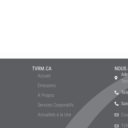
TVRM.CA
NOUS 
Adr
Accueil
Ter
Émissions
Tél
À Propos
San
Services Corporatifs
Actualités à la Une
Cou
TVR