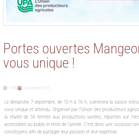
Portes ouvertes Mangeon
vous unique !
TVRM
4 septembre 2025
Le dimanche 7 septembre, de 10 h à 16 h, culminera la saison estiv
vous unique et attendu. Organisé par l’Union des producteurs agric
la réalité de 56 fermes aux productions variées, réparties sur l’e
accessibles au public le reste de l’année. C’est donc une occasion rar
concitoyens afin de partager leur passion et leur expertise.