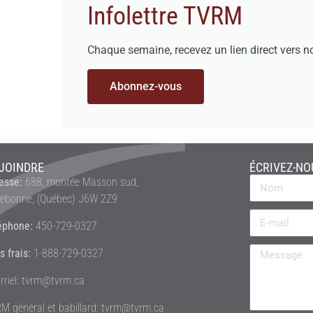
Infolettre TVRM
Chaque semaine, recevez un lien direct vers n
Abonnez-vous
JOINDRE
ÉCRIVEZ-NO
esse:
688, montée Masson sud,
rebonne, (Québec) J6W 2Z9
éphone:
450-729-0327
s frais:
1-888-729-0327
rriel: tvrm@tvrm.ca
M général et babillard: tvrm@tvrm.ca