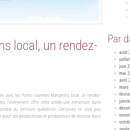
Par d
s local, un rendez-
août 
juille
juin 
mai 
avril
mars
févri
ale avec les
Portes ouvertes Mangeons local
, un rendez-
janvi
oles, l’événement offre cette année une immersion dans
déce
nsemble du territoire québécois. Certaines ne sont pas
nove
e pour ces productrices et producteurs de recevoir leurs
octob
sept