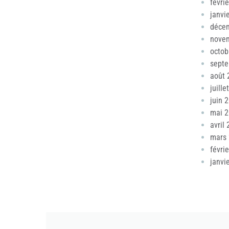
févri
janvi
déce
nove
octob
sept
août 
juille
juin 
mai 
avril
mars
févri
janvi