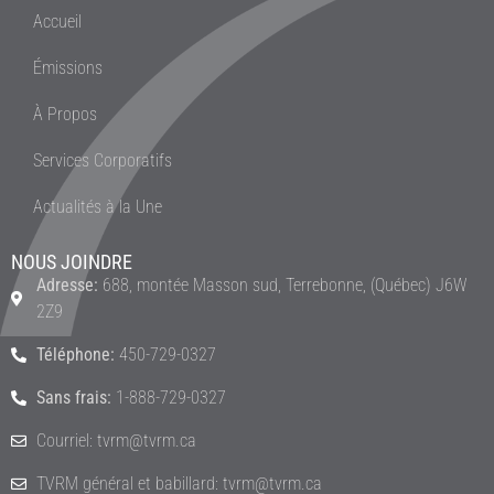
Accueil
Émissions
À Propos
Services Corporatifs
Actualités à la Une
NOUS JOINDRE
Adresse:
688, montée Masson sud, Terrebonne, (Québec) J6W
2Z9
Téléphone:
450-729-0327
Sans frais:
1-888-729-0327
Courriel: tvrm@tvrm.ca
TVRM général et babillard: tvrm@tvrm.ca