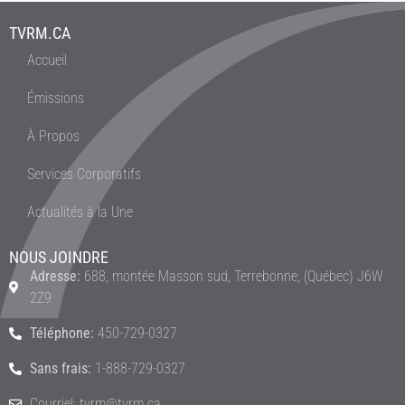
TVRM.CA
Accueil
Émissions
À Propos
Services Corporatifs
Actualités à la Une
NOUS JOINDRE
Adresse:
688, montée Masson sud, Terrebonne, (Québec) J6W
2Z9
Téléphone:
450-729-0327
Sans frais:
1-888-729-0327
Courriel: tvrm@tvrm.ca