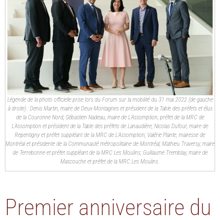
Légende de la photo officielle prise lors du Forum sur la mobilité du 31 mai 2022 (de gauche
à droite) : Denis Martin, maire de Deux-Montagnes et président de la Table des préfets et élus
de la Couronne Nord; Sébastien Nadeau, maire de L’Assomption, préfet de la MRC de
L’Assomption et président de la Table des préfets de Lanaudière; Nicolas Dufour, maire de
Repentigny et préfet suppléant de la MRC de L’Assomption; Valérie Plante, mairesse de
Montréal et présidente de la Communauté métropolitaine de Montréal; Mathieu Traversy, maire
de Terrebonne et préfet suppléant de la MRC Les Moulins; Guillaume Tremblay, maire de
Mascouche et préfet de la MRC Les Moulins.
Premier anniversaire du