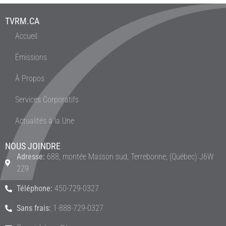
TVRM.CA
Accueil
Émissions
À Propos
Services Corporatifs
Actualités à la Une
NOUS JOINDRE
Adresse:
688, montée Masson sud, Terrebonne, (Québec) J6W
2Z9
Téléphone:
450-729-0327
Sans frais:
1-888-729-0327