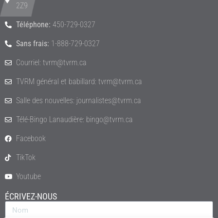
2Z9
Téléphone:
450-729-0327
Sans frais:
1-888-729-0327
Courriel: tvrm@tvrm.ca
TVRM général et babillard: tvrm@tvrm.ca
Salle des nouvelles: journalistes@tvrm.ca
Télé-Bingo Lanaudière: bingo@tvrm.ca
Facebook
TikTok
Youtube
ÉCRIVEZ-NOUS