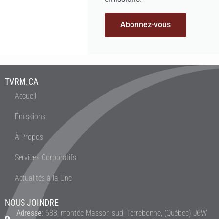
Abonnez-vous
TVRM.CA
Accueil
Émissions
À Propos
Services Corporatifs
Actualités à la Une
NOUS JOINDRE
Adresse:
688, montée Masson sud, Terrebonne, (Québec) J6W