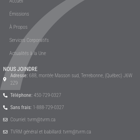
Accueil
Émissions
À Propos
Services Corporatifs
Actualités à la Une
NOUS JOINDRE
Adresse:
688, montée Masson sud, Terrebonne, (Québec) J6W
2Z9
Téléphone:
450-729-0327
Sans frais:
1-888-729-0327
Courriel: tvrm@tvrm.ca
TVRM général et babillard: tvrm@tvrm.ca