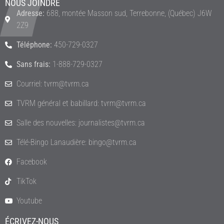
NOUS JOINDRE
Adresse:
688, montée Masson sud, Terrebonne, (Québec) J6W
2Z9
Téléphone:
450-729-0327
Sans frais:
1-888-729-0327
Courriel: tvrm@tvrm.ca
TVRM général et babillard: tvrm@tvrm.ca
Salle des nouvelles: journalistes@tvrm.ca
Télé-Bingo Lanaudière: bingo@tvrm.ca
Facebook
TikTok
Youtube
ÉCRIVEZ-NOUS