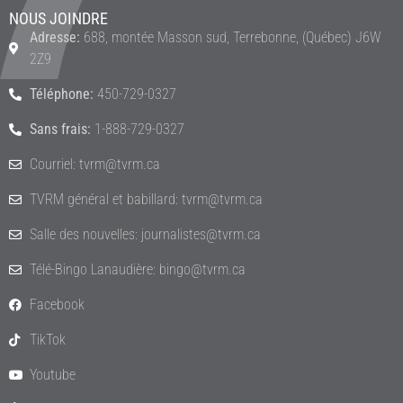
NOUS JOINDRE
Adresse:
688, montée Masson sud, Terrebonne, (Québec) J6W
2Z9
Téléphone:
450-729-0327
Sans frais:
1-888-729-0327
Courriel: tvrm@tvrm.ca
TVRM général et babillard: tvrm@tvrm.ca
Salle des nouvelles: journalistes@tvrm.ca
Télé-Bingo Lanaudière: bingo@tvrm.ca
Facebook
TikTok
Youtube