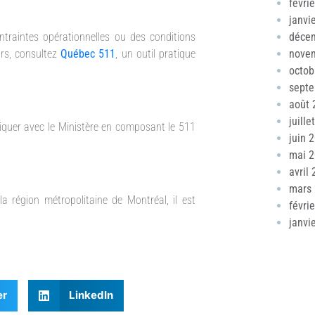
févri
janvi
traintes opérationnelles ou des conditions
déce
urs, consultez
Québec 511
, un outil pratique
nove
octob
sept
août 
juille
iquer avec le Ministère en composant le 511
juin 
mai 
avril
mars
la région métropolitaine de Montréal, il est
févri
janvi
er
LinkedIn