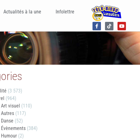
Actualités à la une
Infolettre
ories
lité
(3 573)
rel
(964)
Art visuel
(110)
Autres
(117)
Danse
(52)
Évènements
(384)
Humour
(2)