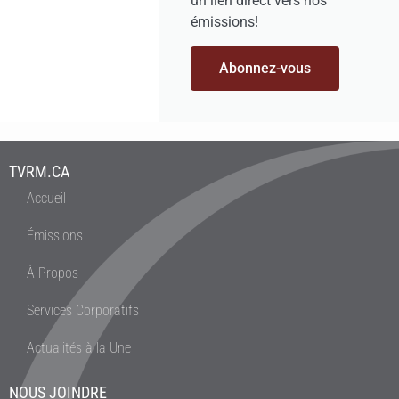
un lien direct vers nos
émissions!
Abonnez-vous
TVRM.CA
Accueil
Émissions
À Propos
Services Corporatifs
Actualités à la Une
NOUS JOINDRE