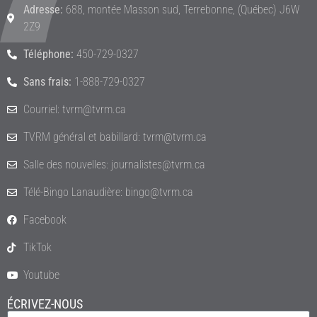
Adresse:
688, montée Masson sud, Terrebonne, (Québec) J6W
2Z9
Téléphone:
450-729-0327
Sans frais:
1-888-729-0327
Courriel: tvrm@tvrm.ca
TVRM général et babillard: tvrm@tvrm.ca
Salle des nouvelles: journalistes@tvrm.ca
Télé-Bingo Lanaudière: bingo@tvrm.ca
Facebook
TikTok
Youtube
ÉCRIVEZ-NOUS