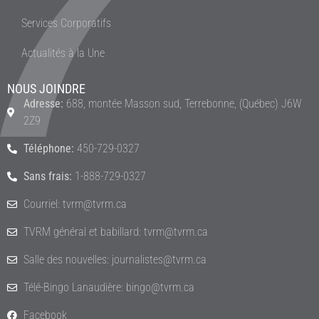
Services Corporatifs
Actualités à la Une
NOUS JOINDRE
Adresse:
688, montée Masson sud, Terrebonne, (Québec) J6W
2Z9
Téléphone:
450-729-0327
Sans frais:
1-888-729-0327
Courriel: tvrm@tvrm.ca
TVRM général et babillard: tvrm@tvrm.ca
Salle des nouvelles: journalistes@tvrm.ca
Télé-Bingo Lanaudière: bingo@tvrm.ca
Facebook