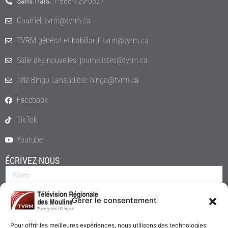
Sans frais:
1-888-729-0327
Courriel: tvrm@tvrm.ca
TVRM général et babillard: tvrm@tvrm.ca
Salle des nouvelles: journalistes@tvrm.ca
Télé-Bingo Lanaudière: bingo@tvrm.ca
Facebook
TikTok
Youtube
ÉCRIVEZ-NOUS
Gérer le consentement
Pour offrir les meilleures expériences, nous utilisons des technologies