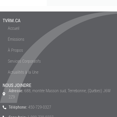
TVRM.CA
Accueil
Émissions
À Propos
Services Corporatifs
Actualités à la Une
NOUS JOINDRE
Adresse:
688, montée Masson sud, Terrebonne, (Québec) J6W
2Z9
Téléphone:
450-729-0327