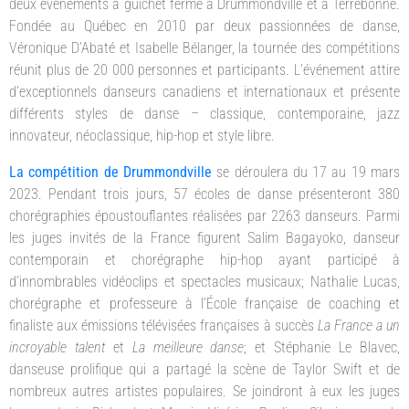
deux événements à guichet fermé à Drummondville et à Terrebonne.
Fondée au Québec en 2010 par deux passionnées de danse,
Véronique D’Abaté et Isabelle Bélanger, la tournée des compétitions
réunit plus de 20 000 personnes et participants. L’événement attire
d’exceptionnels danseurs canadiens et internationaux et présente
différents styles de danse – classique, contemporaine, jazz
innovateur, néoclassique, hip-hop et style libre.
La compétition de Drummondville
se déroulera du 17 au 19 mars
2023. Pendant trois jours, 57 écoles de danse présenteront 380
chorégraphies époustouflantes réalisées par 2263 danseurs. Parmi
les juges invités de la France figurent Salim Bagayoko, danseur
contemporain et chorégraphe hip-hop ayant participé à
d’innombrables vidéoclips et spectacles musicaux; Nathalie Lucas,
chorégraphe et professeure à l’École française de coaching et
finaliste aux émissions télévisées françaises à succès
La France a un
incroyable talent
et
La meilleure danse
; et Stéphanie Le Blavec,
danseuse prolifique qui a partagé la scène de Taylor Swift et de
nombreux autres artistes populaires. Se joindront à eux les juges