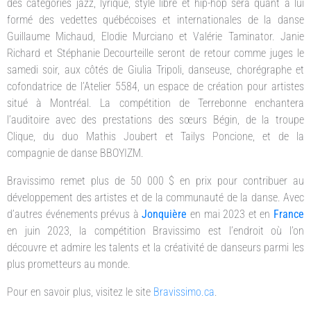
des catégories jazz, lyrique, style libre et hip-hop sera quant à lui
formé des vedettes québécoises et internationales de la danse
Guillaume Michaud, Elodie Murciano et Valérie Taminator. Janie
Richard et Stéphanie Decourteille seront de retour comme juges le
samedi soir, aux côtés de Giulia Tripoli, danseuse, chorégraphe et
cofondatrice de l’Atelier 5584, un espace de création pour artistes
situé à Montréal. La compétition de Terrebonne enchantera
l’auditoire avec des prestations des sœurs Bégin, de la troupe
Clique, du duo Mathis Joubert et Tailys Poncione, et de la
compagnie de danse BBOYIZM.
Bravissimo remet plus de 50 000 $ en prix pour contribuer au
développement des artistes et de la communauté de la danse. Avec
d’autres événements prévus à
Jonquière
en mai 2023 et en
France
en juin 2023, la compétition Bravissimo est l’endroit où l’on
découvre et admire les talents et la créativité de danseurs parmi les
plus prometteurs au monde.
Pour en savoir plus, visitez le site
Bravissimo.ca
.