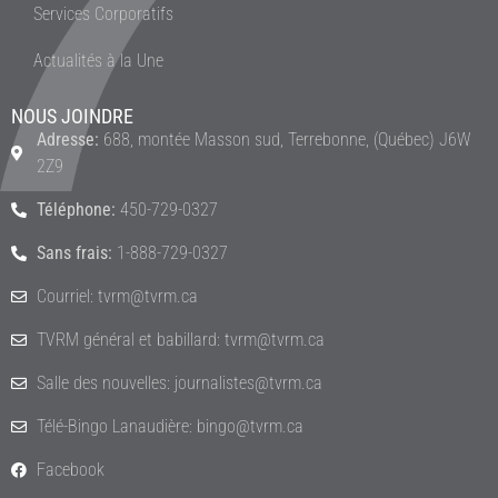
Services Corporatifs
Actualités à la Une
NOUS JOINDRE
Adresse:
688, montée Masson sud, Terrebonne, (Québec) J6W
2Z9
Téléphone:
450-729-0327
Sans frais:
1-888-729-0327
Courriel: tvrm@tvrm.ca
TVRM général et babillard: tvrm@tvrm.ca
Salle des nouvelles: journalistes@tvrm.ca
Télé-Bingo Lanaudière: bingo@tvrm.ca
Facebook