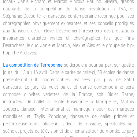
locaux Janie Richard et Marcio Vinícius Paulino Silveira, grands
gagnants de la compétition de danse Révolution à TVA, et
Stéphanie Decourteille, danseuse contemporaine reconnue pour ses
chorégraphies physiquement exigeantes et ses conseils prodigués
aux danseurs de la relève. L’événement présentera des prestations
inspirantes d’artistes invités et chorégraphes tels que Tina
Desrochers, le duo Janie et Marcio, Alex et Alex et le groupe de hip-
hop The Archives.
La compétition de Terrebonne
se déroulera pour sa part sur quatre
jours, du 13 au 16 avril. Dans le cadre de celle-ci, 58 écoles de danse
présenteront 600 chorégraphies réalisées par plus de 3500
danseurs. Le jury du volet ballet et danse contemporaine sera
composé d’invités vedettes de la France, soit Didier Barbe,
instructeur de ballet à l’école Epsedanse à Montpellier; Mathis
Joubert, danseur international et mannequin pour des marques
mondiales; et Taylis Poncione, danseuse de ballet primée et
performeuse dans plusieurs vidéos de musique, spectacles sur
scène et projets de télévision et de cinéma autour du monde. Le jury