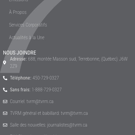
À Propos
Services Corporatifs
Actualités à la Une
NOUS JOINDRE
Adresse:
688, montée Masson sud, Terrebonne, (Québec) J6W
2Z9
Téléphone:
450-729-0327
Sans frais:
1-888-729-0327
Courriel: tvrm@tvrm.ca
TVRM général et babillard: tvrm@tvrm.ca
Salle des nouvelles: journalistes@tvrm.ca