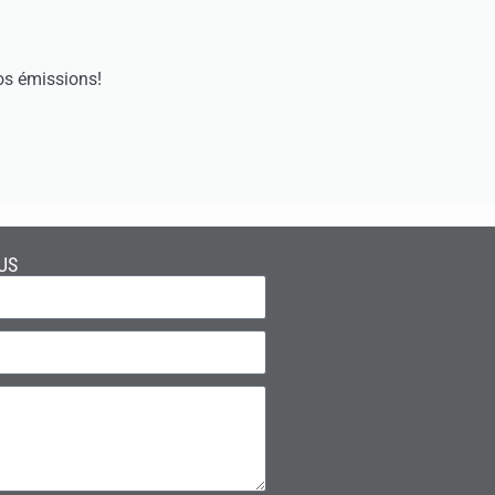
os émissions!
US