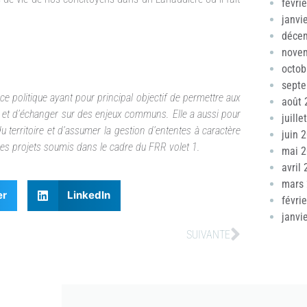
févri
janvi
déce
nove
octob
sept
e politique ayant pour principal objectif de permettre aux
août 
x et d’échanger sur des enjeux communs. Elle a aussi pour
juille
territoire et d’assumer la gestion d’ententes à caractère
juin 
 des projets soumis dans le cadre du FRR volet 1.
mai 
avril
mars
er
LinkedIn
févri
janvi
SUIVANTE