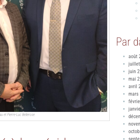
Par d
août 
juille
juin 
mai 
avril
mars
févri
janvi
u et Pierre-Luc Bellerose.
déce
nove
octob
sept