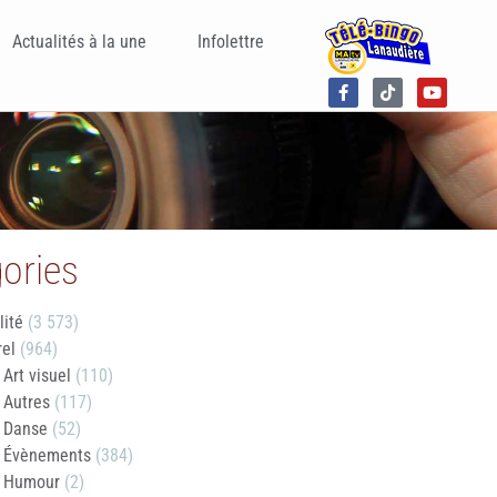
Actualités à la une
Infolettre
ories
lité
(3 573)
rel
(964)
Art visuel
(110)
Autres
(117)
Danse
(52)
Évènements
(384)
Humour
(2)