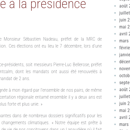
é à la présidence
août 
juille
juin 
mai 
avril
ue Monsieur Sébastien Nadeau, préfet de la MRC de
mars
tion. Ces élections ont eu lieu le 7 décembre, lors d’une
févri
janvi
déce
-présidents, soit messieurs Pierre-Luc Bellerose, préfet
nove
ntcalm, dont les mandats ont aussi été renouvelés à
octob
 mandat de 2 ans.
sept
août 
gnée à mon égard par l’ensemble de nos pairs, de même
juille
ncertation régionale entamé ensemble il y a deux ans est
juin 
us forte et plus unie. »
mai 
nantes dans de nombreux dossiers significatifs pour les
avril
s changements climatiques. « Notre équipe est prête à
mars
s de vie de nos concitoyens dans un Lanaudière où il fait