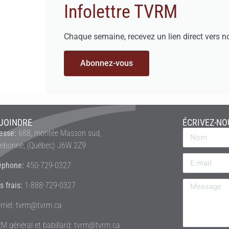
Infolettre TVRM
Chaque semaine, recevez un lien direct vers n
Abonnez-vous
JOINDRE
ÉCRIVEZ-NO
esse:
688, montée Masson sud,
rebonne, (Québec) J6W 2Z9
éphone:
450-729-0327
s frais:
1-888-729-0327
rriel: tvrm@tvrm.ca
M général et babillard: tvrm@tvrm.ca