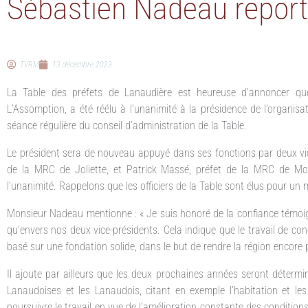
Sébastien Nadeau report
TVRM
13 décembre 2023
La Table des préfets de Lanaudière est heureuse d’annoncer q
L’Assomption, a été réélu à l’unanimité à la présidence de l’organisa
séance régulière du conseil d’administration de la Table.
Le président sera de nouveau appuyé dans ses fonctions par deux vice
de la MRC de Joliette, et Patrick Massé, préfet de la MRC de Mo
l’unanimité. Rappelons que les officiers de la Table sont élus pour un
Monsieur Nadeau mentionne : « Je suis honoré de la confiance témoi
qu’envers nos deux vice-présidents. Cela indique que le travail de co
basé sur une fondation solide, dans le but de rendre la région encore pl
Il ajoute par ailleurs que les deux prochaines années seront détermi
Lanaudoises et les Lanaudois, citant en exemple l’habitation et le
poursuivre le travail en vue de l’amélioration constante des condition