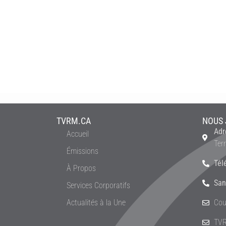
TVRM.CA
NOUS 
Adr
Accueil
Ter
Émissions
Tél
À Propos
San
Services Corporatifs
Actualités à la Une
Cou
TVR