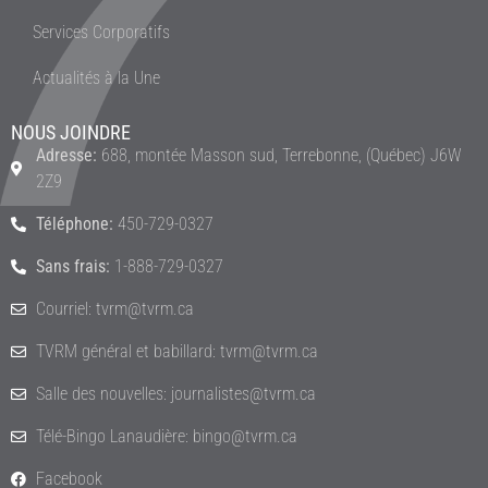
Services Corporatifs
Actualités à la Une
NOUS JOINDRE
Adresse:
688, montée Masson sud, Terrebonne, (Québec) J6W
2Z9
Téléphone:
450-729-0327
Sans frais:
1-888-729-0327
Courriel: tvrm@tvrm.ca
TVRM général et babillard: tvrm@tvrm.ca
Salle des nouvelles: journalistes@tvrm.ca
Télé-Bingo Lanaudière: bingo@tvrm.ca
Facebook