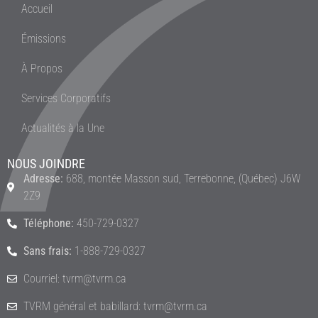
Accueil
Émissions
À Propos
Services Corporatifs
Actualités à la Une
NOUS JOINDRE
Adresse:
688, montée Masson sud, Terrebonne, (Québec) J6W
2Z9
Téléphone:
450-729-0327
Sans frais:
1-888-729-0327
Courriel: tvrm@tvrm.ca
TVRM général et babillard: tvrm@tvrm.ca