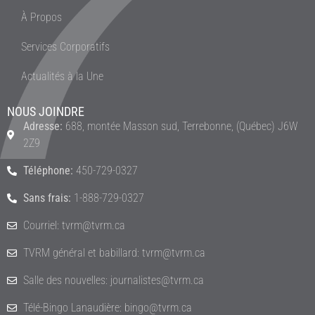
À Propos
Services Corporatifs
Actualités à la Une
NOUS JOINDRE
Adresse:
688, montée Masson sud, Terrebonne, (Québec) J6W
2Z9
Téléphone:
450-729-0327
Sans frais:
1-888-729-0327
Courriel: tvrm@tvrm.ca
TVRM général et babillard: tvrm@tvrm.ca
Salle des nouvelles: journalistes@tvrm.ca
Télé-Bingo Lanaudière: bingo@tvrm.ca