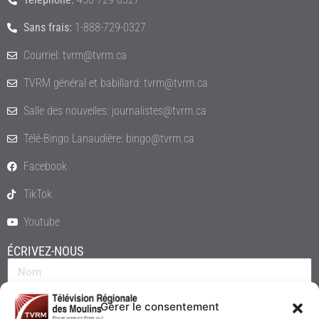
Sans frais:
1-888-729-0327
Courriel: tvrm@tvrm.ca
TVRM général et babillard: tvrm@tvrm.ca
Salle des nouvelles: journalistes@tvrm.ca
Télé-Bingo Lanaudière: bingo@tvrm.ca
Facebook
TikTok
Youtube
ÉCRIVEZ-NOUS
Gérer le consentement