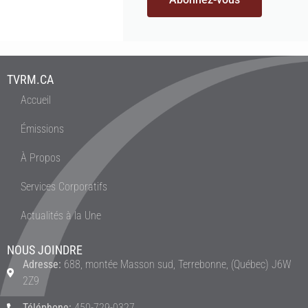
TVRM.CA
Accueil
Émissions
À Propos
Services Corporatifs
Actualités à la Une
NOUS JOINDRE
Adresse:
688, montée Masson sud, Terrebonne, (Québec) J6W
2Z9
Téléphone:
450-729-0327