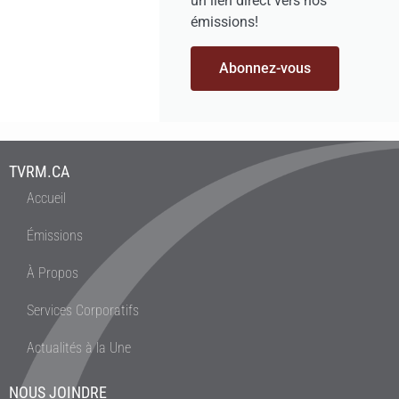
un lien direct vers nos
émissions!
Abonnez-vous
TVRM.CA
Accueil
Émissions
À Propos
Services Corporatifs
Actualités à la Une
NOUS JOINDRE