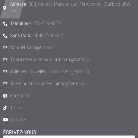
Adresse:
688, montée Masson sud, Terrebonne, (Québec) J6W
2Z9
Téléphone:
450-729-0327
Sans frais:
1-888-729-0327
Courriel: tvrm@tvrm.ca
TVRM général et babillard: tvrm@tvrm.ca
Salle des nouvelles: journalistes@tvrm.ca
Télé-Bingo Lanaudière: bingo@tvrm.ca
Facebook
TikTok
Youtube
ÉCRIVEZ-NOUS