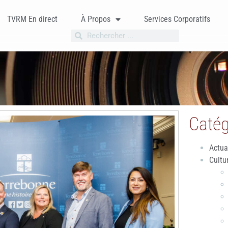
TVRM En direct
À Propos
Services Corporatifs
Catég
Actua
Cultu