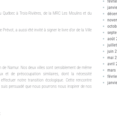
févri
janvi
u Québec à Trois-Rivières, de la MRC Les Moulins et du
déce
nove
octob
vot, a aussi été invité à signer le livre d’or de la Ville
sept
août 
juille
juin 
mai 
avril
ation de Namur. Nos deux villes sont sensiblement de même
mars
x et de préoccupation similaires, dont la nécessité
févri
ffectuer notre transition écologique. Cette rencontre
janvi
je suis persuadé que nous pourrons nous inspirer de nos
t