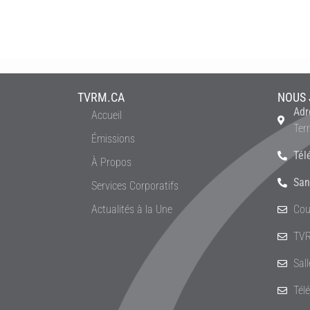
TVRM.CA
NOUS 
Adr
Accueil
Ter
Émissions
Tél
À Propos
San
Services Corporatifs
Actualités à la Une
Cou
TVR
Sal
Tél