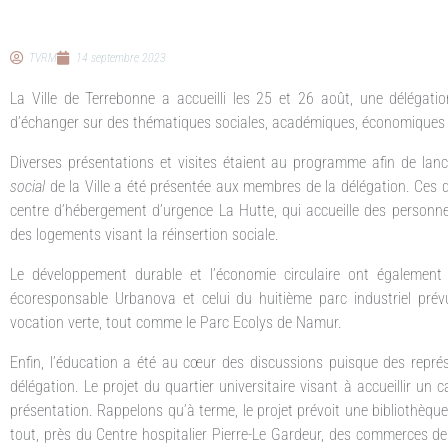
TVRM
14 septembre 2023
La Ville de Terrebonne a accueilli les 25 et 26 août, une délégatio
d’échanger sur des thématiques sociales, académiques, économiques 
Diverses présentations et visites étaient au programme afin de lance
social
de la Ville a été présentée aux membres de la délégation. Ces der
centre d’hébergement d’urgence La Hutte, qui accueille des personnes 
des logements visant la réinsertion sociale.
Le développement durable et l’économie circulaire ont également fa
écoresponsable Urbanova et celui du huitième parc industriel prévu
vocation verte, tout comme le Parc Ecolys de Namur.
Enfin, l’éducation a été au cœur des discussions puisque des représ
délégation. Le projet du quartier universitaire visant à accueillir un c
présentation. Rappelons qu’à terme, le projet prévoit une bibliothèq
tout, près du Centre hospitalier Pierre-Le Gardeur, des commerces de 