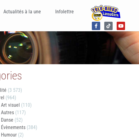
Actualités à la une
Infolettre
ories
lité
(3 573)
rel
(964)
Art visuel
(110)
Autres
(117)
Danse
(52)
Évènements
(384)
Humour
(2)