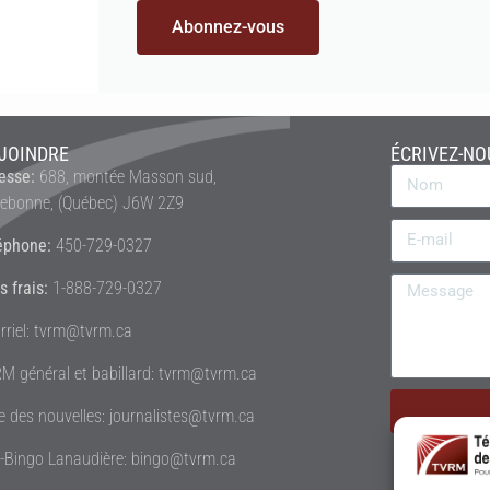
Abonnez-vous
JOINDRE
ÉCRIVEZ-NO
esse:
688, montée Masson sud,
rebonne, (Québec) J6W 2Z9
éphone:
450-729-0327
s frais:
1-888-729-0327
rriel: tvrm@tvrm.ca
M général et babillard: tvrm@tvrm.ca
le des nouvelles: journalistes@tvrm.ca
é-Bingo Lanaudière: bingo@tvrm.ca