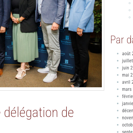
Par d
août 
juille
juin 
mai 
avril
mars
févri
janvi
 délégation de
déce
nove
octob
sept