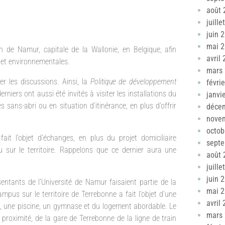
août 
juille
juin 
mai 
n de Namur, capitale de la Wallonie, en Belgique, afin
avril
et environnementales.
mars
r les discussions. Ainsi, la
Politique de développement
févri
niers ont aussi été invités à visiter les installations du
janvi
sans-abri ou en situation d’itinérance, en plus d’offrir
déce
nove
octob
it l’objet d’échanges, en plus du projet domiciliaire
sept
 sur le territoire. Rappelons que ce dernier aura une
août 
juille
juin 
entants de l’Université de Namur faisaient partie de la
mai 
ampus sur le territoire de Terrebonne a fait l’objet d’une
avril
ue, une piscine, un gymnase et du logement abordable. Le
mars
proximité, de la gare de Terrebonne de la ligne de train