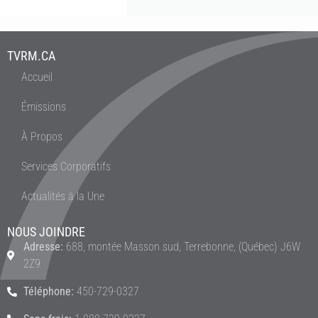
TVRM.CA
Accueil
Émissions
À Propos
Services Corporatifs
Actualités à la Une
NOUS JOINDRE
Adresse:
688, montée Masson sud, Terrebonne, (Québec) J6W
2Z9
Téléphone:
450-729-0327