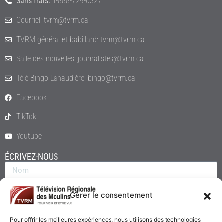
Sans frais:
1-888-729-0327
Courriel: tvrm@tvrm.ca
TVRM général et babillard: tvrm@tvrm.ca
Salle des nouvelles: journalistes@tvrm.ca
Télé-Bingo Lanaudière: bingo@tvrm.ca
Facebook
TikTok
Youtube
ÉCRIVEZ-NOUS
Gérer le consentement
Pour offrir les meilleures expériences, nous utilisons des technologies