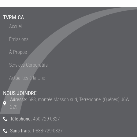
TVRM.CA
Accueil
Émissions
À Propos
Services Corporatifs
Actualités à la Une
NOUS JOINDRE
Adresse:
688, montée Masson sud, Terrebonne, (Québec) J6W
2Z9
Téléphone:
450-729-0327
Sans frais:
1-888-729-0327