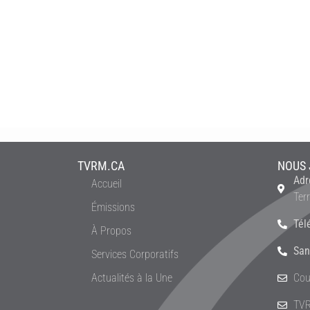
TVRM.CA
NOUS 
Adr
Accueil
Ter
Émissions
Tél
À Propos
San
Services Corporatifs
Actualités à la Une
Cou
TVR