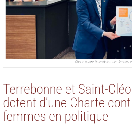
Charte_contre_l’intimidation_des_femmes_e
Terrebonne et Saint-Clé
dotent d’une Charte contr
femmes en politique