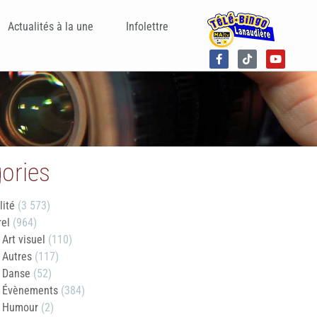
Actualités à la une
Infolettre
ories
lité
(3 573)
rel
(964)
Art visuel
(110)
Autres
(117)
Danse
(52)
Évènements
(384)
Humour
(2)