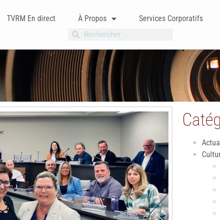
TVRM En direct
À Propos
Services Corporatifs
Catég
Actua
Cultu