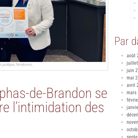
Par d
août 
juille
n_politique_Terrebonne_
juin 
mai 
avril
ophas-de-Brandon se
mars
févri
e l’intimidation des
janvi
déce
nove
octob
sept