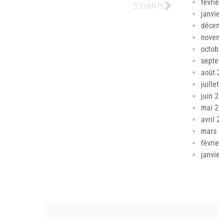
févri
SUIVANTE
janvi
déce
nove
octob
sept
août 
juille
juin 
mai 
avril
mars
févri
janvi