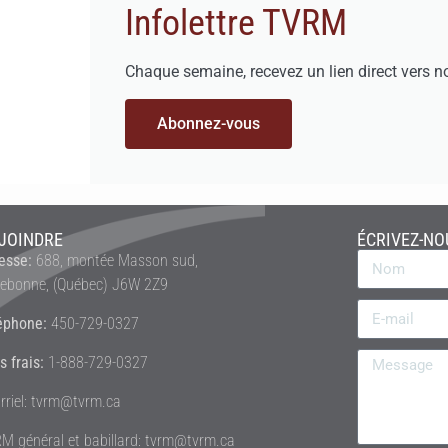
Infolettre TVRM
Chaque semaine, recevez un lien direct vers n
Abonnez-vous
JOINDRE
ÉCRIVEZ-NO
esse:
688, montée Masson sud,
rebonne, (Québec) J6W 2Z9
éphone:
450-729-0327
s frais:
1-888-729-0327
rriel: tvrm@tvrm.ca
M général et babillard: tvrm@tvrm.ca