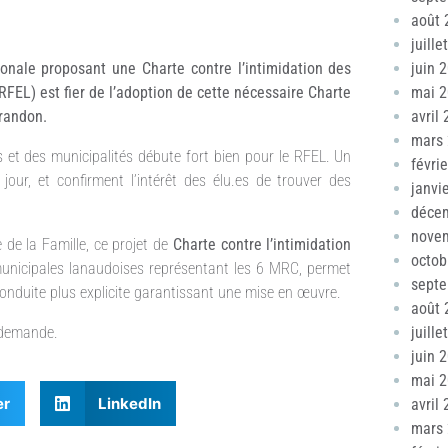
août 
juille
juin 
nale proposant une Charte contre l’intimidation des
mai 
EL) est fier de l’adoption de cette nécessaire Charte
avril
Brandon.
mars
s et des municipalités débute fort bien pour le RFEL. Un
févri
jour, et confirment l’intérêt des élu.es de trouver des
janvi
déce
nove
 de la Famille, ce projet de
Charte contre l’intimidation
octob
 municipales lanaudoises représentant les 6 MRC, permet
sept
 conduite plus explicite garantissant une mise en œuvre.
août 
juille
a demande.
juin 
mai 
er
LinkedIn
avril
mars