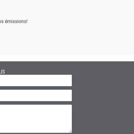
os émissions!
US