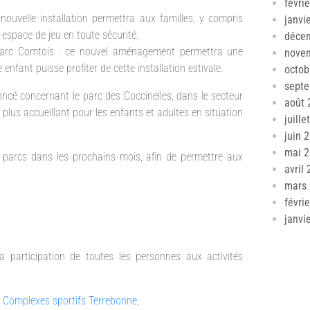
févri
nouvelle installation permettra aux familles, y compris
janvi
 espace de jeu en toute sécurité.
déce
parc Comtois : ce nouvel aménagement permettra une
nove
enfant puisse profiter de cette installation estivale.
octob
sept
oncé concernant le parc des Coccinelles, dans le secteur
août 
plus accueillant pour les enfants et adultes en situation
juille
juin 
mai 
ses parcs dans les prochains mois, afin de permettre aux
avril
mars
févri
janvi
 participation de toutes les personnes aux activités
s Complexes sportifs Terrebonne
;