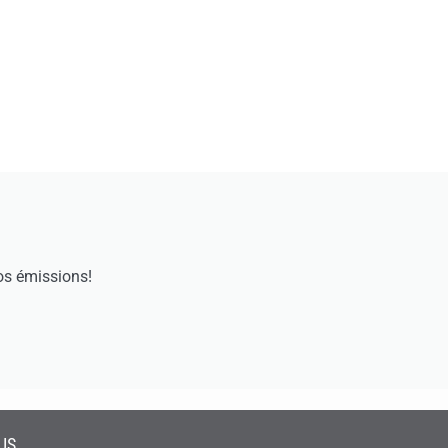
os émissions!
US