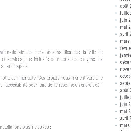
août 
juille
juin 
mai 
avril
mars
févri
ternationale des personnes handicapées, la Ville de
janvi
et services plus inclusifs pour tous ses citoyens. La
déce
nes handicapées.
nove
octob
s notre communauté. Ces projets nous mènent vers une
sept
 l’accessibilité pour faire de Terrebonne un endroit où il
août 
juille
juin 
mai 
avril
mars
stallations plus inclusives :