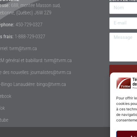
esse:
688, montée Masson sud,
rebonne, (Québec) J6W 2Z9
éphone:
450-729-0327
s frais:
1-888-729-0327
rriel: tvrm@tvrm.ca
M général et babillard: tvrm@tvrm.ca
le des nouvelles: journalistes@tvrm.ca
é-Bingo Lanaudière: bingo@tvrm.ca
ebook
Pour offrir 
cookies pour
Tok
à ces techn
de navigatio
tube
consentement