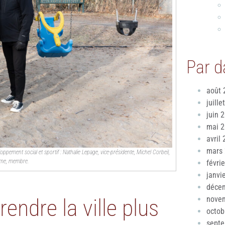
Par d
août 
juille
juin 
mai 
avril
mars
pement social et sportif : Nathalie Lepage, vice-présidente, Michel Corbeil,
ume, membre.
févri
janvi
déce
endre la ville plus
nove
octob
sept