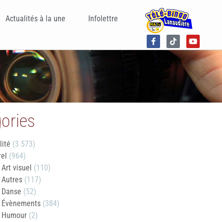
Actualités à la une
Infolettre
ories
lité
(3 573)
rel
(964)
Art visuel
(110)
Autres
(117)
Danse
(52)
Évènements
(384)
Humour
(2)