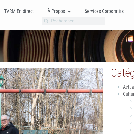
TVRM En direct
À Propos
Services Corporatifs
Catég
Actua
Cultu