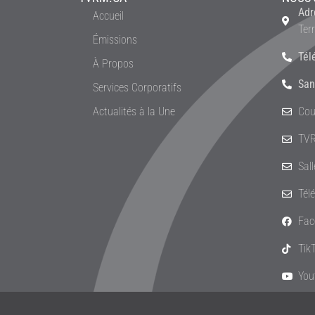
Adr
Accueil
Ter
Émissions
Tél
À Propos
San
Services Corporatifs
Actualités à la Une
Cou
TVR
Sal
Tél
Fac
Tik
You