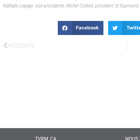
Nathalie Lepage, vice-présidente, Michel Corbeil, président, et Raymon
Facebook
Twitt
PRÉCÉDENTE
TVRM.CA
NOUS 