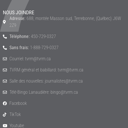
NOUS JOINDRE
Adresse:
688, montée Masson sud, Terrebonne, (Québec) J6W
2Z9
Téléphone:
450-729-0327
Sans frais:
1-888-729-0327
Courriel: tvrm@tvrm.ca
TVRM général et babillard: tvrm@tvrm.ca
Salle des nouvelles: journalistes@tvrm.ca
Télé-Bingo Lanaudière: bingo@tvrm.ca
Facebook
TikTok
Youtube