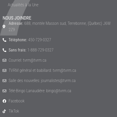
Actualités à la Une
NOUS JOINDRE
Adresse:
688, montée Masson sud, Terrebonne, (Québec) J6W
2Z9
Téléphone:
450-729-0327
Sans frais:
1-888-729-0327
Courriel: tvrm@tvrm.ca
TVRM général et babillard: tvrm@tvrm.ca
Salle des nouvelles: journalistes@tvrm.ca
Télé-Bingo Lanaudière: bingo@tvrm.ca
Facebook
TikTok