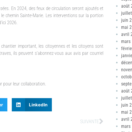
août 
isées. En 2024, des feux de circulation seront ajoutés et
juille
le chemin Sainte-Marie. Les interventions sur la portion
juin 
’ici 2026.
mai 
avril
mars
 chantier important, les citoyennes et les citoyens sont
févri
traves, ils peuvent s’abonnez-vous aux avis par courriel
janvi
déce
nove
octob
r pour leur collaboration.
sept
août 
juille
er
LinkedIn
juin 
mai 
avril
SUIVANTE
mars