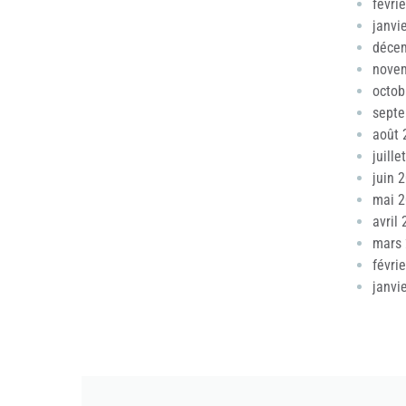
févri
janvi
déce
nove
octob
sept
août 
juille
juin 
mai 
avril
mars
févri
janvi