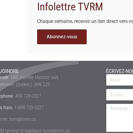
Infolettre TVRM
Chaque semaine, recevez un lien direct vers n
Abonnez-vous
JOINDRE
ÉCRIVEZ-NO
esse:
688, montée Masson sud,
rebonne, (Québec) J6W 2Z9
éphone:
450-729-0327
s frais:
1-888-729-0327
rriel: tvrm@tvrm.ca
M général et babillard: tvrm@tvrm.ca