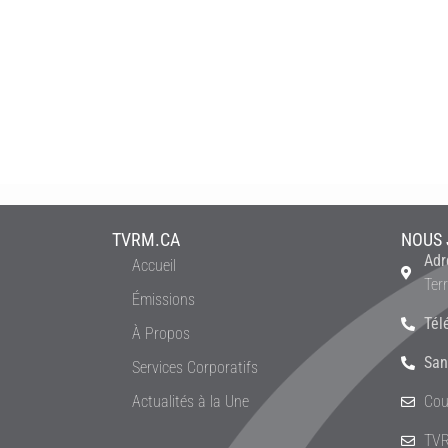
TVRM.CA
NOUS 
Adr
Accueil
Ter
Émissions
Tél
À Propos
San
Services Corporatifs
Actualités à la Une
Cou
TVR