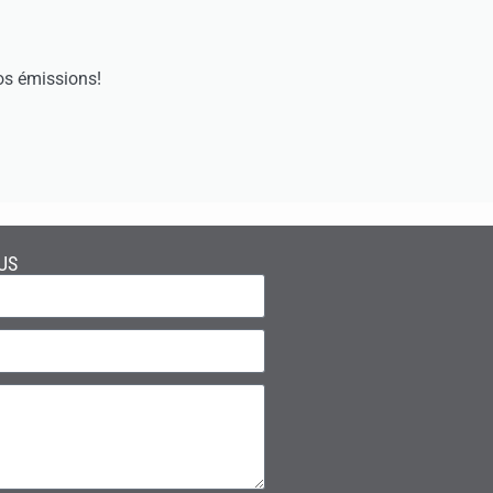
os émissions!
US