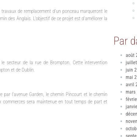
es travaux de remplacement d’un ponceau marqueront le
n des Anglais. L’objectif de ce projet est d’améliorer la
Par d
août 
 le secteur de la rue de Brompton. Cette intervention
juille
pton et de Dublin.
juin 
mai 
avril
mars
e par l’avenue Garden, le chemin Pincourt et le chemin
févri
 aux commerces sera maintenue en tout temps de part et
janvi
déce
nove
octob
sept