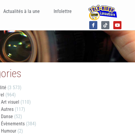
Actualités à la une
Infolettre
ories
lité
(3 573)
rel
(964)
Art visuel
(110)
Autres
(117)
Danse
(52)
Évènements
(384)
Humour
(2)